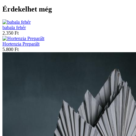
Érdekelhet még
babala fehér
2.350 Ft
Hortenzia Preparált
5.800 Ft