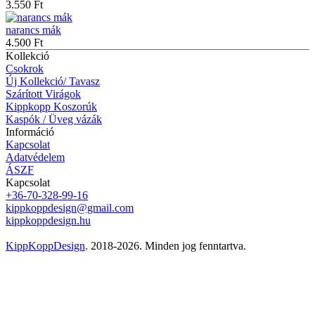
3.550 Ft
narancs mák
4.500 Ft
Kollekció
Csokrok
Új Kollekció/ Tavasz
Szárított Virágok
Kippkopp Koszorúk
Kaspók / Üveg vázák
Információ
Kapcsolat
Adatvédelem
ÁSZF
Kapcsolat
+36-70-328-99-16
kippkoppdesign@gmail.com
kippkoppdesign.hu
KippKoppDesign
. 2018-2026. Minden jog fenntartva.