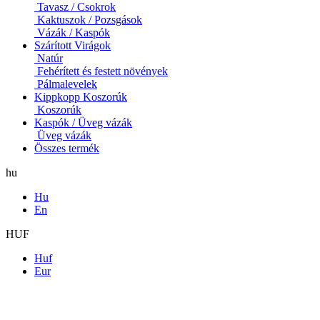
Tavasz / Csokrok
Kaktuszok / Pozsgások
Vázák / Kaspók
Szárított Virágok
Natúr
Fehérített és festett növények
Pálmalevelek
Kippkopp Koszorúk
Koszorúk
Kaspók / Üveg vázák
Üveg vázák
Összes termék
hu
Hu
En
HUF
Huf
Eur