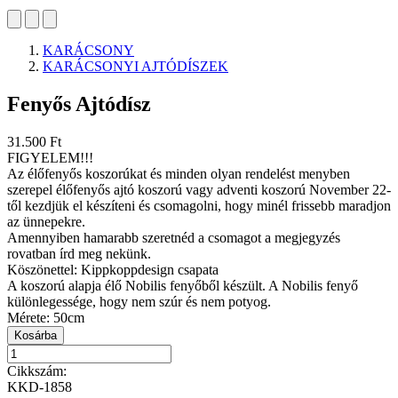
KARÁCSONY
KARÁCSONYI AJTÓDÍSZEK
Fenyős Ajtódísz
31.500 Ft
FIGYELEM!!!
Az élőfenyős koszorúkat és minden olyan rendelést menyben
szerepel élőfenyős ajtó koszorú vagy adventi koszorú November 22-
től kezdjük el készíteni és csomagolni, hogy minél frissebb maradjon
az ünnepekre.
Amennyiben hamarabb szeretnéd a csomagot a megjegyzés
rovatban írd meg nekünk.
Köszönettel: Kippkoppdesign csapata
A koszorú alapja élő Nobilis fenyőből készült. A Nobilis fenyő
különlegessége, hogy nem szúr és nem potyog.
Mérete: 50cm
Kosárba
Cikkszám:
KKD-1858