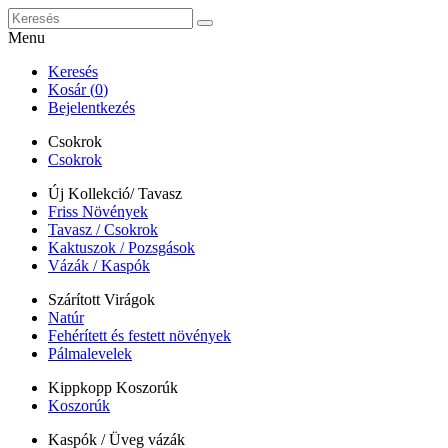
Menu
Keresés
Kosár (
0
)
Bejelentkezés
Csokrok
Csokrok
Új Kollekció/ Tavasz
Friss Növények
Tavasz / Csokrok
Kaktuszok / Pozsgások
Vázák / Kaspók
Szárított Virágok
Natúr
Fehérített és festett növények
Pálmalevelek
Kippkopp Koszorúk
Koszorúk
Kaspók / Üveg vázák