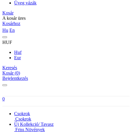
Üveg vázák
Kosár
A kosár üres
Kosárhoz
Hu
En
HUF
Huf
Eur
Keresés
Kosár (
0
)
Bejelentkezés
0
Csokrok
Csokrok
Új Kollekció/ Tavasz
Friss Növények