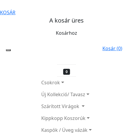
KOSÁR
A kosár üres
Kosárhoz
Kosár (
0
)
0
Csokrok
Új Kollekció/ Tavasz
Szárított Virágok
Kippkopp Koszorúk
Kaspók / Üveg vázák