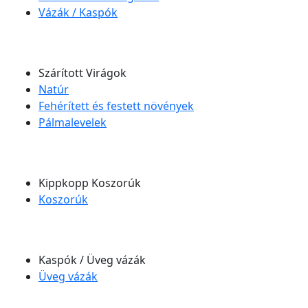
Vázák / Kaspók
Szárított Virágok
Natúr
Fehérített és festett növények
Pálmalevelek
Kippkopp Koszorúk
Koszorúk
Kaspók / Üveg vázák
Üveg vázák