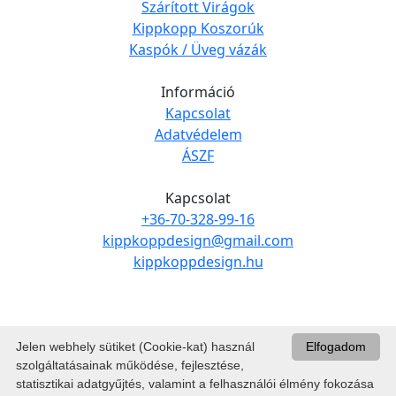
Szárított Virágok
Kippkopp Koszorúk
Kaspók / Üveg vázák
Információ
Kapcsolat
Adatvédelem
ÁSZF
Kapcsolat
+36-70-328-99-16
kippkoppdesign@gmail.com
kippkoppdesign.hu
Jelen webhely sütiket (Cookie-kat) használ
Elfogadom
szolgáltatásainak működése, fejlesztése,
statisztikai adatgyűjtés, valamint a felhasználói élmény fokozása