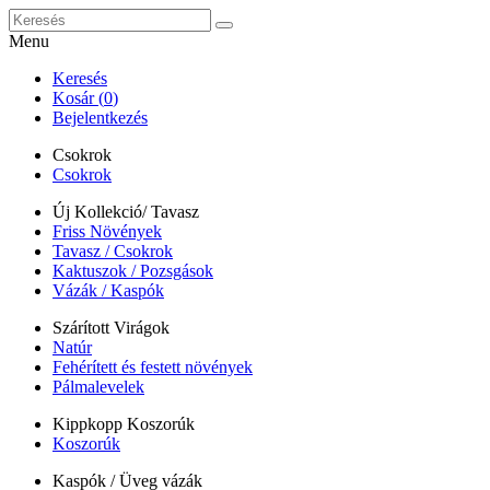
Menu
Keresés
Kosár (
0
)
Bejelentkezés
Csokrok
Csokrok
Új Kollekció/ Tavasz
Friss Növények
Tavasz / Csokrok
Kaktuszok / Pozsgások
Vázák / Kaspók
Szárított Virágok
Natúr
Fehérített és festett növények
Pálmalevelek
Kippkopp Koszorúk
Koszorúk
Kaspók / Üveg vázák