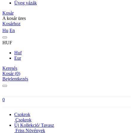
Üveg vázák
Kosár
A kosár üres
Kosárhoz
Hu
En
HUF
Huf
Eur
Keresés
Kosár (
0
)
Bejelentkezés
0
Csokrok
Csokrok
Új Kollekció/ Tavasz
Friss Növények