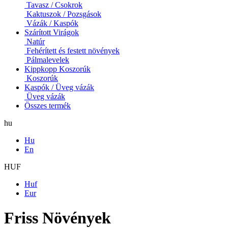
Tavasz / Csokrok
Kaktuszok / Pozsgások
Vázák / Kaspók
Szárított Virágok
Natúr
Fehérített és festett növények
Pálmalevelek
Kippkopp Koszorúk
Koszorúk
Kaspók / Üveg vázák
Üveg vázák
Összes termék
hu
Hu
En
HUF
Huf
Eur
Friss Növények