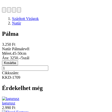
Szárított Virágok
Natúr
Pálma
3.250 Ft
Natúr Pálmalevél
Méret.45-50cm
Ára: 3250.-/5szál
Kosárba
Cikkszám:
KKD-1709
Érdekelhet még
lagurusz
2.990 Ft