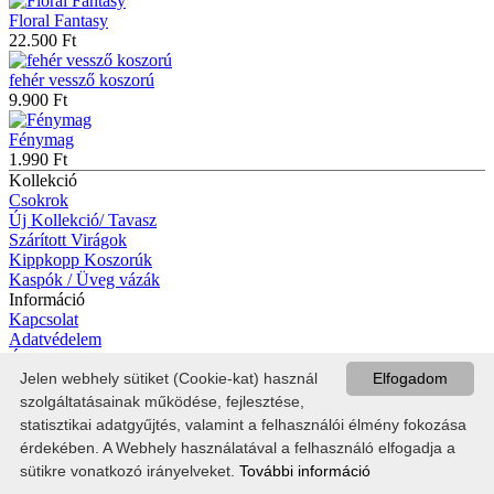
Floral Fantasy
22.500 Ft
fehér vessző koszorú
9.900 Ft
Fénymag
1.990 Ft
Kollekció
Csokrok
Új Kollekció/ Tavasz
Szárított Virágok
Kippkopp Koszorúk
Kaspók / Üveg vázák
Információ
Kapcsolat
Adatvédelem
ÁSZF
Kapcsolat
Jelen webhely sütiket (Cookie-kat) használ
Elfogadom
+36-70-328-99-16
szolgáltatásainak működése, fejlesztése,
kippkoppdesign@gmail.com
statisztikai adatgyűjtés, valamint a felhasználói élmény fokozása
kippkoppdesign.hu
érdekében. A Webhely használatával a felhasználó elfogadja a
sütikre vonatkozó irányelveket.
További információ
KippKoppDesign
. 2018-2026. Minden jog fenntartva.