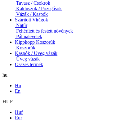
Tavasz / Csokrok
Kaktuszok / Pozsgások
Vázák / Kaspók
Szárított Virágok
Natúr
Fehérített és festett növények
Pálmalevelek
Kippkopp Koszorúk
Koszorúk
Kaspók / Üveg vázák
Üveg vázák
Összes termék
hu
Hu
En
HUF
Huf
Eur