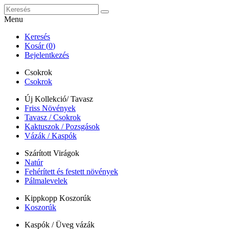
Menu
Keresés
Kosár (
0
)
Bejelentkezés
Csokrok
Csokrok
Új Kollekció/ Tavasz
Friss Növények
Tavasz / Csokrok
Kaktuszok / Pozsgások
Vázák / Kaspók
Szárított Virágok
Natúr
Fehérített és festett növények
Pálmalevelek
Kippkopp Koszorúk
Koszorúk
Kaspók / Üveg vázák