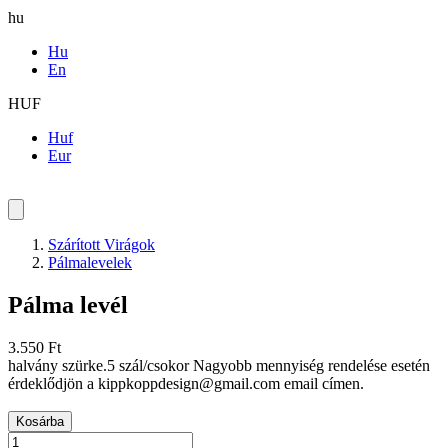
hu
Hu
En
HUF
Huf
Eur
Szárított Virágok
Pálmalevelek
Pálma levél
3.550 Ft
halvány szürke.5 szál/csokor Nagyobb mennyiség rendelése esetén
érdeklődjön a kippkoppdesign@gmail.com email címen.
Kosárba