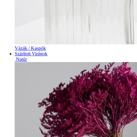
Vázák / Kaspók
Szárított Virágok
Natúr