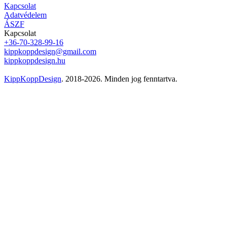
Kapcsolat
Adatvédelem
ÁSZF
Kapcsolat
+36-70-328-99-16
kippkoppdesign@gmail.com
kippkoppdesign.hu
KippKoppDesign
. 2018-2026. Minden jog fenntartva.