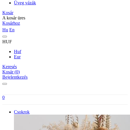
Üveg vázák
Kosár
A kosár üres
Kosárhoz
Hu
En
HUF
Huf
Eur
Keresés
Kosár (
0
)
Bejelentkezés
0
Csokrok