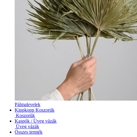
Pálmalevelek
Kippkopp Koszorúk
Koszorúk
Kaspók / Üveg vázák
Üveg vázák
Összes termék