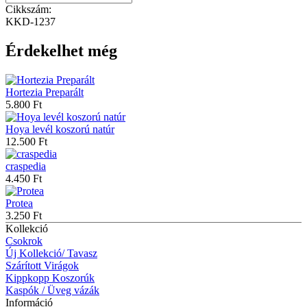
Cikkszám:
KKD-1237
Érdekelhet még
Hortezia Preparált
5.800 Ft
Hoya levél koszorú natúr
12.500 Ft
craspedia
4.450 Ft
Protea
3.250 Ft
Kollekció
Csokrok
Új Kollekció/ Tavasz
Szárított Virágok
Kippkopp Koszorúk
Kaspók / Üveg vázák
Információ