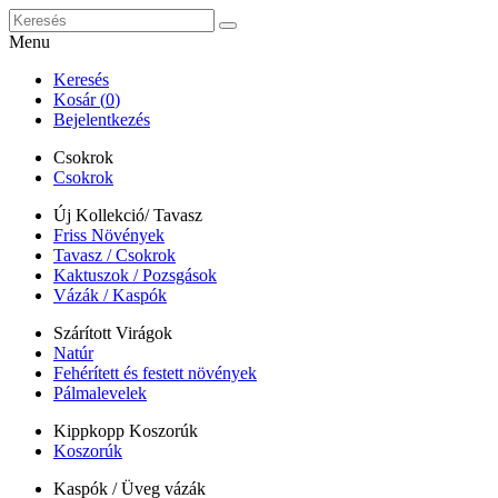
Menu
Keresés
Kosár (
0
)
Bejelentkezés
Csokrok
Csokrok
Új Kollekció/ Tavasz
Friss Növények
Tavasz / Csokrok
Kaktuszok / Pozsgások
Vázák / Kaspók
Szárított Virágok
Natúr
Fehérített és festett növények
Pálmalevelek
Kippkopp Koszorúk
Koszorúk
Kaspók / Üveg vázák