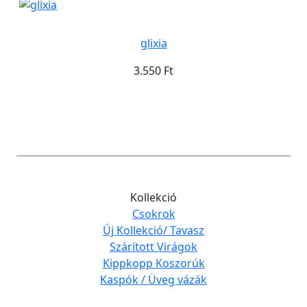
glixia
3.550 Ft
Kollekció
Csokrok
Új Kollekció/ Tavasz
Szárított Virágok
Kippkopp Koszorúk
Kaspók / Üveg vázák