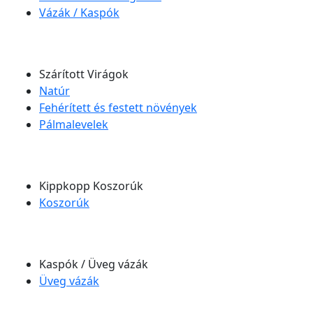
Vázák / Kaspók
Szárított Virágok
Natúr
Fehérített és festett növények
Pálmalevelek
Kippkopp Koszorúk
Koszorúk
Kaspók / Üveg vázák
Üveg vázák