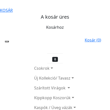
KOSÁR
A kosár üres
Kosárhoz
Kosár (
0
)
0
Csokrok
Új Kollekció/ Tavasz
Szárított Virágok
Kippkopp Koszorúk
Kaspók / Üveg vázák