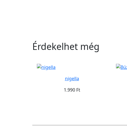
Érdekelhet még
nigella
1.990 Ft