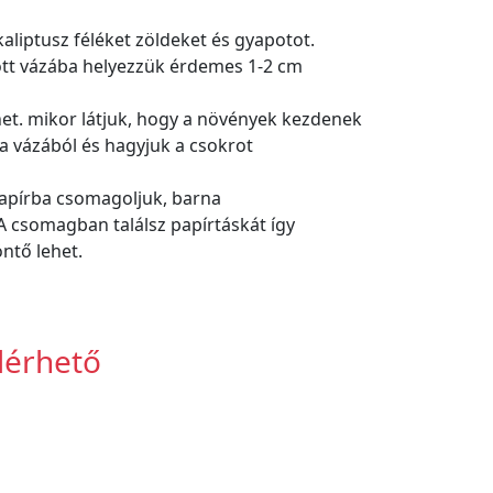
kaliptusz féléket zöldeket és gyapotot.
ltött vázába helyezzük érdemes 1-2 cm
et. mikor látjuk, hogy a növények kezdenek
t a vázából és hagyjuk a csokrot
papírba csomagoljuk, barna
A csomagban találsz papírtáskát így
ntő lehet.
lérhető