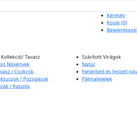
Keresés
Kosár (
0
)
Bejelentkezé
 Kollekció/ Tavasz
Szárított Virágok
iss Növények
Natúr
vasz / Csokrok
Fehérített és festett n
ktuszok / Pozsgások
Pálmalevelek
zák / Kaspók