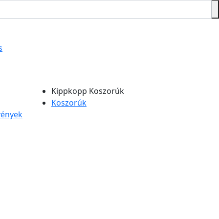
s
Kippkopp Koszorúk
Koszorúk
övények