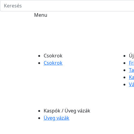
Menu
Csokrok
Új
Csokrok
Fr
Ta
Ka
Vá
Kaspók / Üveg vázák
Üveg vázák