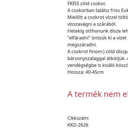
FRISS zöld csokor.
A csokorban találsz friss Eu
Mielőtt a csokrot vízzel tö
visszavágni a szárából.
Hetekig otthonunk dísze leh
"elfáradni" öntsük ki a vize
megszáradni.
A csokrot finom:) zöld dísz
bársonyszalaggal átkötjük. 
vendégségbe is kiváló köszö
Hossza: 40-45cm
A termék nem e
Cikkszám:
KKD-2626