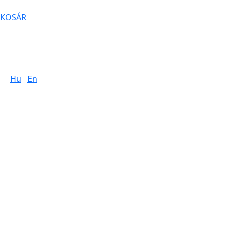
KOSÁR
Hu
En