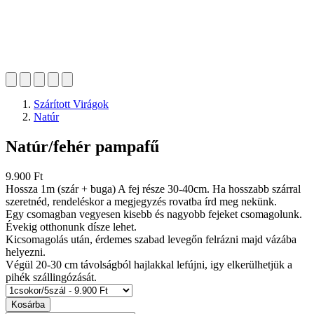
Szárított Virágok
Natúr
Natúr/fehér pampafű
9.900 Ft
Hossza 1m (szár + buga) A fej része 30-40cm. Ha hosszabb szárral
szeretnéd, rendeléskor a megjegyzés rovatba írd meg nekünk.
Egy csomagban vegyesen kisebb és nagyobb fejeket csomagolunk.
Évekig otthonunk dísze lehet.
Kicsomagolás után, érdemes szabad levegőn felrázni majd vázába
helyezni.
Végül 20-30 cm távolságból hajlakkal lefújni, igy elkerülhetjük a
pihék szállingózását.
Kosárba