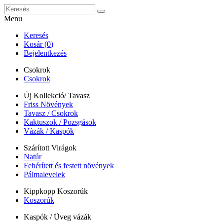
Menu
Keresés
Kosár (
0
)
Bejelentkezés
Csokrok
Csokrok
Új Kollekció/ Tavasz
Friss Növények
Tavasz / Csokrok
Kaktuszok / Pozsgások
Vázák / Kaspók
Szárított Virágok
Natúr
Fehérített és festett növények
Pálmalevelek
Kippkopp Koszorúk
Koszorúk
Kaspók / Üveg vázák