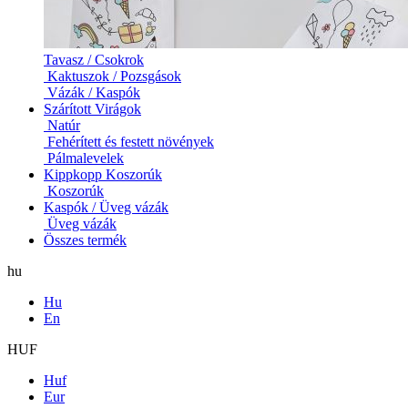
Tavasz / Csokrok
Kaktuszok / Pozsgások
Vázák / Kaspók
Szárított Virágok
Natúr
Fehérített és festett növények
Pálmalevelek
Kippkopp Koszorúk
Koszorúk
Kaspók / Üveg vázák
Üveg vázák
Összes termék
hu
Hu
En
HUF
Huf
Eur