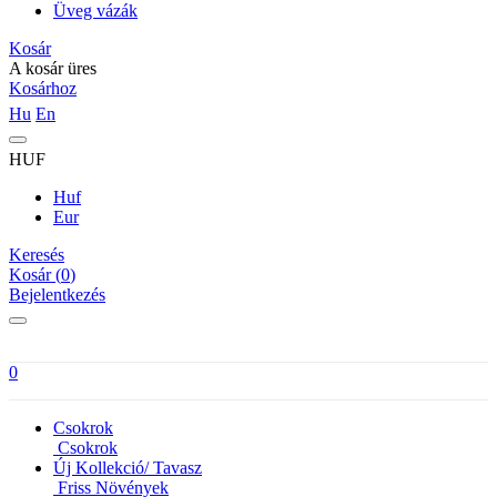
Üveg vázák
Kosár
A kosár üres
Kosárhoz
Hu
En
HUF
Huf
Eur
Keresés
Kosár (
0
)
Bejelentkezés
0
Csokrok
Csokrok
Új Kollekció/ Tavasz
Friss Növények