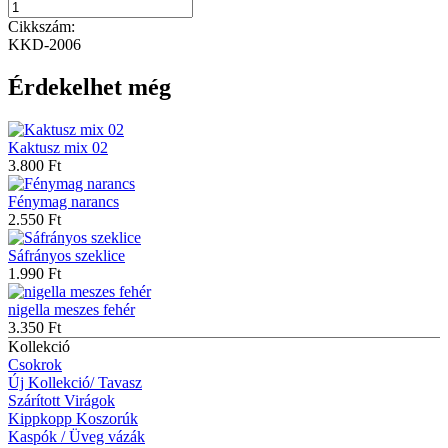
Cikkszám:
KKD-2006
Érdekelhet még
Kaktusz mix 02
3.800 Ft
Fénymag narancs
2.550 Ft
Sáfrányos szeklice
1.990 Ft
nigella meszes fehér
3.350 Ft
Kollekció
Csokrok
Új Kollekció/ Tavasz
Szárított Virágok
Kippkopp Koszorúk
Kaspók / Üveg vázák