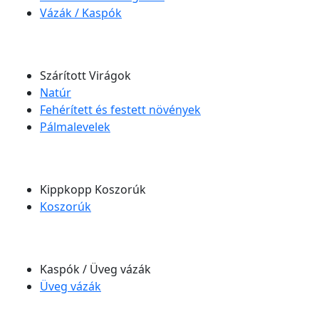
Vázák / Kaspók
Szárított Virágok
Natúr
Fehérített és festett növények
Pálmalevelek
Kippkopp Koszorúk
Koszorúk
Kaspók / Üveg vázák
Üveg vázák