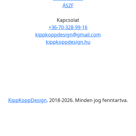
ÁSZF
Kapcsolat
+36-70-328-99-16
kippkoppdesign@gmail.com
kippkoppdesign.hu
KippKoppDesign
. 2018-2026. Minden jog fenntartva.