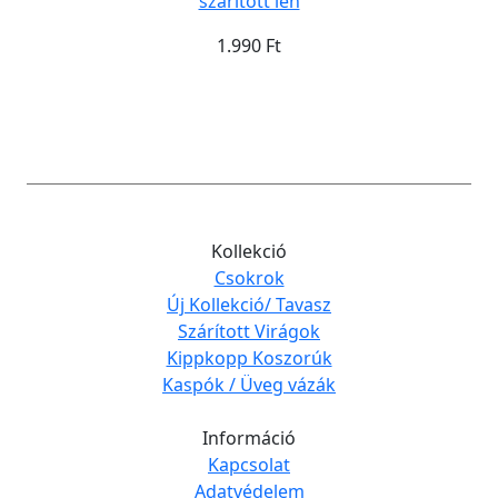
szárított len
1.990 Ft
Kollekció
Csokrok
Új Kollekció/ Tavasz
Szárított Virágok
Kippkopp Koszorúk
Kaspók / Üveg vázák
Információ
Kapcsolat
Adatvédelem