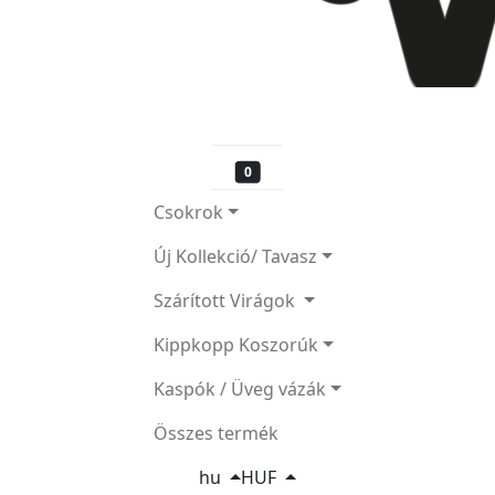
0
Csokrok
Új Kollekció/ Tavasz
Szárított Virágok
Kippkopp Koszorúk
Kaspók / Üveg vázák
Összes termék
hu
HUF