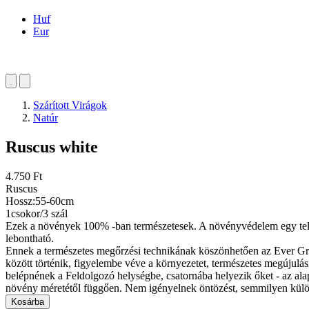
Huf
Eur
Szárított Virágok
Natúr
Ruscus white
4.750 Ft
Ruscus
Hossz:55-60cm
1csokor/3 szál
Ezek a növények 100% -ban természetesek. A növényvédelem egy teljese
lebontható.
Ennek a természetes megőrzési technikának köszönhetően az Ever Gree
között történik, figyelembe véve a környezetet, természetes megújulás
belépnének a Feldolgozó helységbe, csatornába helyezik őket - az alapj
növény méretétől függően. Nem igényelnek öntözést, semmilyen külön
Kosárba