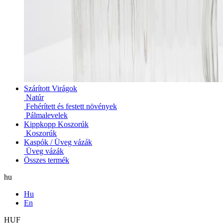
Szárított Virágok
Natúr
Fehérített és festett növények
Pálmalevelek
Kippkopp Koszorúk
Koszorúk
Kaspók / Üveg vázák
Üveg vázák
Összes termék
hu
Hu
En
HUF