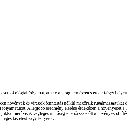
n ökológiai folyamat, amely a virág természetes eredetiségét helyette
n növények és virágok fenntartás nélkül megőrzik rugalmasságukat és 
i folyamatukat. A legjobb eredmény elérése érdekében a növényeket a le
ukkal merítve. A végleges minőség-ellenőrzés előtt a növények öblítésre
leges kezelést vagy fényerőt.