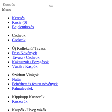
Menu
Keresés
Kosár (
0
)
Bejelentkezés
Csokrok
Csokrok
Új Kollekció/ Tavasz
Friss Növények
Tavasz / Csokrok
Kaktuszok / Pozsgások
Vázák / Kaspók
Szárított Virágok
Natúr
Fehérített és festett növények
Pálmalevelek
Kippkopp Koszorúk
Koszorúk
Kaspók / Üveg vázák