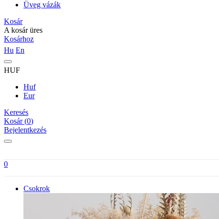
Üveg vázák
Kosár
A kosár üres
Kosárhoz
Hu
En
HUF
Huf
Eur
Keresés
Kosár (
0
)
Bejelentkezés
0
Csokrok