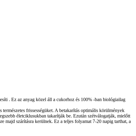
síti . Ez az anyag közel áll a cukorhoz és 100% -ban biológiailag
természetes frissességüket. A betakarítás optimális körülmények
gszebb életciklusukban takarítják be. Ezután szétválogatják, mielőtt
 majd szárításra kerülnek. Ez a teljes folyamat 7-20 napig tarthat, a