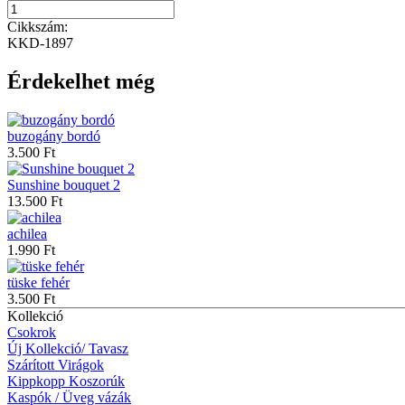
Cikkszám:
KKD-1897
Érdekelhet még
buzogány bordó
3.500 Ft
Sunshine bouquet 2
13.500 Ft
achilea
1.990 Ft
tüske fehér
3.500 Ft
Kollekció
Csokrok
Új Kollekció/ Tavasz
Szárított Virágok
Kippkopp Koszorúk
Kaspók / Üveg vázák