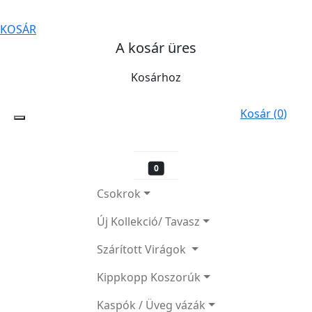
KOSÁR
A kosár üres
Kosárhoz
Kosár (
0
)
0
Csokrok
Új Kollekció/ Tavasz
Szárított Virágok
Kippkopp Koszorúk
Kaspók / Üveg vázák