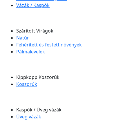
Vázák / Kaspók
Szárított Virágok
Natúr
Fehérített és festett növények
Pálmalevelek
Kippkopp Koszorúk
Koszorúk
Kaspók / Üveg vázák
Üveg vázák