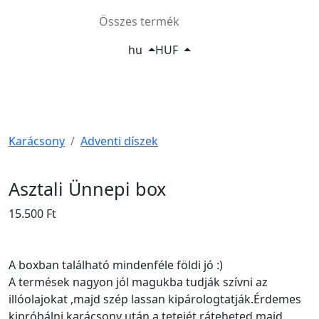
Összes termék
hu
HUF
Karácsony
Adventi díszek
Asztali Ünnepi box
15.500 Ft
A boxban található mindenféle földi jó :)
A termések nagyon jól magukba tudják szívni az
illóolajokat ,majd szép lassan kipárologtatják.Érdemes
kipróbálni.karácsony után a tetejét ráteheted majd