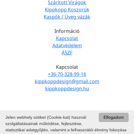
Szárított Virágok
Kippkopp Koszorúk
Kaspók / Üveg vázák
Információ
Kapcsolat
Adatvédelem
ÁSZF
Kapcsolat
+36-70-328-99-16
kippkoppdesign@gmail.com
kippkoppdesign.hu
Jelen webhely sütiket (Cookie-kat) használ
Elfogadom
szolgáltatásainak működése, fejlesztése,
statisztikai adatgyűjtés, valamint a felhasználói élmény fokozása