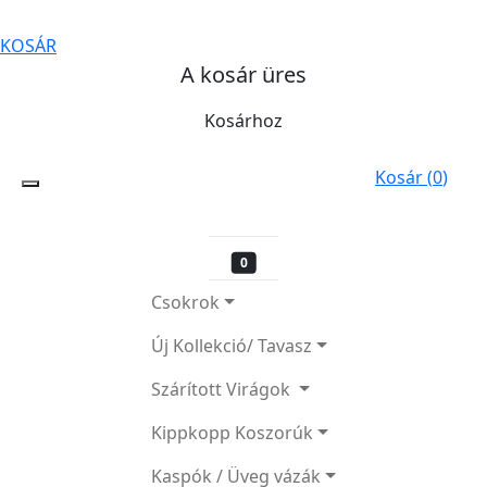
KOSÁR
A kosár üres
Kosárhoz
Kosár (
0
)
0
Csokrok
Új Kollekció/ Tavasz
Szárított Virágok
Kippkopp Koszorúk
Kaspók / Üveg vázák