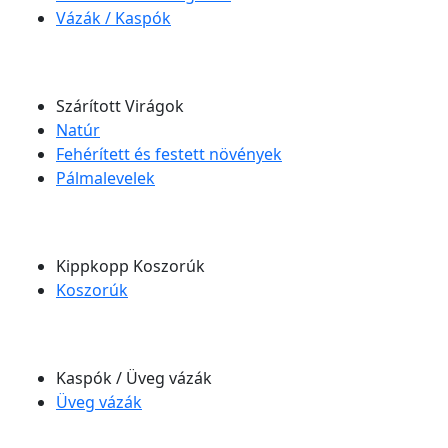
Vázák / Kaspók
Szárított Virágok
Natúr
Fehérített és festett növények
Pálmalevelek
Kippkopp Koszorúk
Koszorúk
Kaspók / Üveg vázák
Üveg vázák